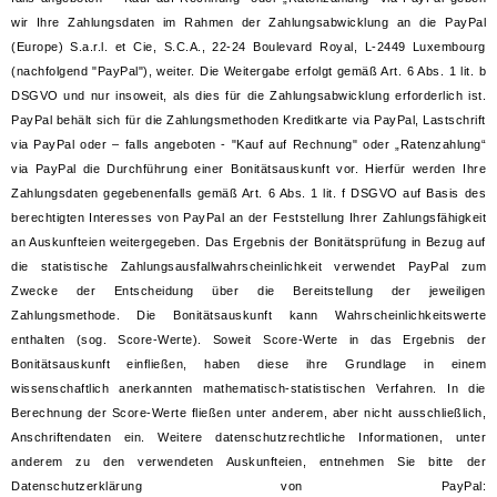
wir Ihre Zahlungsdaten im Rahmen der Zahlungsabwicklung an die PayPal
(Europe) S.a.r.l. et Cie, S.C.A., 22-24 Boulevard Royal, L-2449 Luxembourg
(nachfolgend "PayPal"), weiter. Die Weitergabe erfolgt gemäß Art. 6 Abs. 1 lit. b
DSGVO und nur insoweit, als dies für die Zahlungsabwicklung erforderlich ist.
PayPal behält sich für die Zahlungsmethoden Kreditkarte via PayPal, Lastschrift
via PayPal oder – falls angeboten - "Kauf auf Rechnung" oder „Ratenzahlung“
via PayPal die Durchführung einer Bonitätsauskunft vor. Hierfür werden Ihre
Zahlungsdaten gegebenenfalls gemäß Art. 6 Abs. 1 lit. f DSGVO auf Basis des
berechtigten Interesses von PayPal an der Feststellung Ihrer Zahlungsfähigkeit
an Auskunfteien weitergegeben. Das Ergebnis der Bonitätsprüfung in Bezug auf
die statistische Zahlungsausfallwahrscheinlichkeit verwendet PayPal zum
Zwecke der Entscheidung über die Bereitstellung der jeweiligen
Zahlungsmethode. Die Bonitätsauskunft kann Wahrscheinlichkeitswerte
enthalten (sog. Score-Werte). Soweit Score-Werte in das Ergebnis der
Bonitätsauskunft einfließen, haben diese ihre Grundlage in einem
wissenschaftlich anerkannten mathematisch-statistischen Verfahren. In die
Berechnung der Score-Werte fließen unter anderem, aber nicht ausschließlich,
Anschriftendaten ein. Weitere datenschutzrechtliche Informationen, unter
anderem zu den verwendeten Auskunfteien, entnehmen Sie bitte der
Datenschutzerklärung von PayPal: