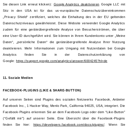
Sie diesen Link erneut klicken):
Google Analytics deaktivieren
Google LLC mit
Sitz in den USA ist für das us-europäische Datenschutzübereinkommen
„Privacy Shield“ zertifiziert, welches die Einhaltung des in der EU geltenden
Datenschutzniveaus gewährleistet. Diese Website verwendet Google Analytics
zudem für eine geräteübergreifende Analyse von Besucherströmen, die über
eine User-ID durchgeführt wird. Sie können in Ihrem Kundenkonto unter „Meine
Daten“, „persönliche Daten“ die geräteübergreifende Analyse Ihrer Nutzung
deaktivieren. Mehr Informationen zum Umgang mit Nutzerdaten bei Google
Analytics finden Sie in der Datenschutzerklärung von
Google:
https://support.google.com/analytics/answer/6004245?hl=de
11. Soziale Medien
FACEBOOK-PLUGINS (LIKE & SHARE-BUTTON)
Auf unseren Seiten sind Plugins des sozialen Netzwerks Facebook, Anbieter
Facebook Inc., 1 Hacker Way, Menlo Park, California 94025, USA, integriert. Die
Facebook-Plugins erkennen Sie an dem Facebook-Logo oder dem “Like-Button”
(“Gefällt mir”) auf unserer Seite. Eine Übersicht über die Facebook-Plugins
finden Sie hier:
https://developers.facebook.com/docs/plugins/
. Wenn Sie