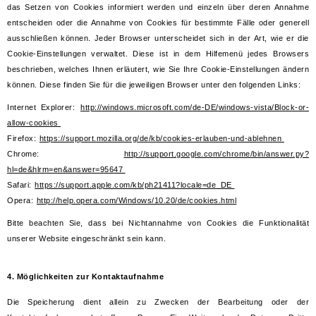
das Setzen von Cookies informiert werden und einzeln über deren Annahme
entscheiden oder die Annahme von Cookies für bestimmte Fälle oder generell
ausschließen können. Jeder Browser unterscheidet sich in der Art, wie er die
Cookie-Einstellungen verwaltet. Diese ist in dem Hilfemenü jedes Browsers
beschrieben, welches Ihnen erläutert, wie Sie Ihre Cookie-Einstellungen ändern
können. Diese finden Sie für die jeweiligen Browser unter den folgenden Links:
Internet Explorer:
http://windows.microsoft.com/de-DE/windows-vista/Block-or-
allow-cookies
Firefox:
https://support.mozilla.org/de/kb/cookies-erlauben-und-ablehnen
Chrome:
http://support.google.com/chrome/bin/answer.py?
hl=de&hlrm=en&answer=95647
Safari:
https://support.apple.com/kb/ph21411?locale=de_DE
Opera:
http://help.opera.com/Windows/10.20/de/cookies.html
Bitte beachten Sie, dass bei Nichtannahme von Cookies die Funktionalität
unserer Website eingeschränkt sein kann.
4. Möglichkeiten zur Kontaktaufnahme
Die Speicherung dient allein zu Zwecken der Bearbeitung oder der