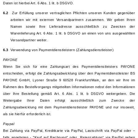
Daten ist hierbei Art. 6 Abs. 1 lit. b DSGVO.
6.2
Zur Erfüllung unserer vertraglichen Pflichten unseren Kunden gegenüber
arbeiten wir mit externen Versandpartnern zusammen. Wir geben Ihren
Namen sowie Ihre Lieferadresse ausschließlich zu Zwecken der
Warenlieferung Art. 6 Abs. 1 lit. b DSGVO an einen von uns ausgewählten
Versandpartner weiter.
6.3
Verwendung von Paymentdienstleistern (Zahlungsdienstleister)
PAYONE
Wenn Sie sich für eine Zahlungsart des Paymentdienstleisters PAYONE
entscheiden, erfolgt die Zahlungsabwicklung über den Paymentdienstleister BS
PAYONE GmbH, Lyoner Straße 9 60528 Frankfurt/Main, an den wir Ihre im
Rahmen des Bestellvorgangs mitgeteilten Informationen nebst den Informationen
über Ihre Bestellung gemäß Art. 6 Abs. 1 lit. b DSGVO weitergeben. Die
Weitergabe Ihrer Daten erfolgt ausschließlich zum Zwecke der
Zahlungsabwicklung mit dem Paymentdienstleister PAYONE und nur insoweit,
als sie hierfür erforderlich ist.
Paypal
Bei Zahlung via PayPal, Kreditkarte via PayPal, Lastschrift via PayPal oder –
falls angeboten - "Kauf auf Rechnung" oder „Ratenzahlung“ via PayPal geben