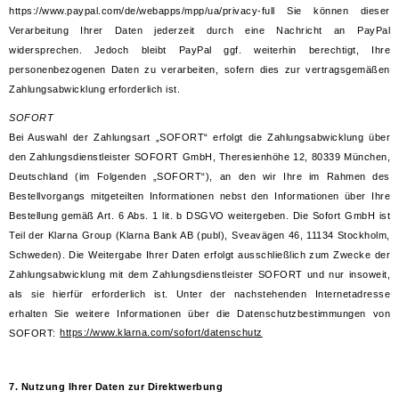
https://www.paypal.com/de/webapps/mpp/ua/privacy-full Sie können dieser
Verarbeitung Ihrer Daten jederzeit durch eine Nachricht an PayPal
widersprechen. Jedoch bleibt PayPal ggf. weiterhin berechtigt, Ihre
personenbezogenen Daten zu verarbeiten, sofern dies zur vertragsgemäßen
Zahlungsabwicklung erforderlich ist.
SOFORT
Bei Auswahl der Zahlungsart „SOFORT“ erfolgt die Zahlungsabwicklung über
den Zahlungsdienstleister SOFORT GmbH, Theresienhöhe 12, 80339 München,
Deutschland (im Folgenden „SOFORT“), an den wir Ihre im Rahmen des
Bestellvorgangs mitgeteilten Informationen nebst den Informationen über Ihre
Bestellung gemäß Art. 6 Abs. 1 lit. b DSGVO weitergeben. Die Sofort GmbH ist
Teil der Klarna Group (Klarna Bank AB (publ), Sveavägen 46, 11134 Stockholm,
Schweden). Die Weitergabe Ihrer Daten erfolgt ausschließlich zum Zwecke der
Zahlungsabwicklung mit dem Zahlungsdienstleister SOFORT und nur insoweit,
als sie hierfür erforderlich ist. Unter der nachstehenden Internetadresse
erhalten Sie weitere Informationen über die Datenschutzbestimmungen von
SOFORT:
https://www.klarna.com/sofort/datenschutz
7. Nutzung Ihrer Daten zur Direktwerbung