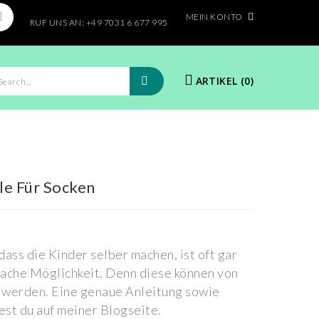
MEIN KONTO
RUF UNS AN:
+49 7031 6 677 995
ARTIKEL (0)
le Für Socken
dass die Kinder selber machen, ist oft gar
nfache Möglichkeit. Denn diese können von
 werden. Eine genaue Anleitung sowie
st du auf meiner Blogseite.