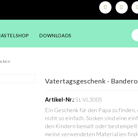
BASTELSHOP
DOWNLOADS
ocken
Vatertagsgeschenk - Bandero
Artikel-Nr.:
SL-VL3005
Ein Geschenk für den Papa zu finden, 
nicht so einfach. Socken sind eine ei
den Kindern bemalt oder bestempelt
meine verwendeten Materialien finde